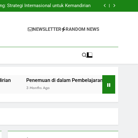
uan Kejuruan dalam Persaingan Sumber Daya
Manusia Internasional
g: Strategi Internasional untuk Kemandirian
ran: Keuntungan Pembelajaran Hibrida pada
Zaman Digital
ayanan Siswa Lewat Call Center Universitas
uan Kejuruan dalam Persaingan Sumber Daya
Manusia Internasional
g: Strategi Internasional untuk Kemandirian
NEWSLETTER
RANDOM NEWS
ran: Keuntungan Pembelajaran Hibrida pada
Zaman Digital
ayanan Siswa Lewat Call Center Universitas
Penemuan di dalam Pembelajaran: Keuntungan Pembelajaran
3 Months Ago