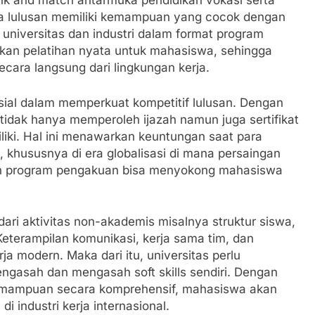
ink and match antarmuka pendidikan vokasi serta
ya lulusan memiliki kemampuan yang cocok dengan
ra universitas dan industri dalam format program
kan pelatihan nyata untuk mahasiswa, sehingga
cara langsung dari lingkungan kerja.
usial dalam memperkuat kompetitif lulusan. Dengan
a tidak hanya memperoleh ijazah namun juga sertifikat
iki. Hal ini menawarkan keuntungan saat para
 khususnya di era globalisasi di mana persaingan
kan program pengakuan bisa menyokong mahasiswa
ari aktivitas non-akademis misalnya struktur siswa,
 Keterampilan komunikasi, kerja sama tim, dan
a modern. Maka dari itu, universitas perlu
gasah dan mengasah soft skills sendiri. Dengan
emampuan secara komprehensif, mahasiswa akan
i industri kerja internasional.