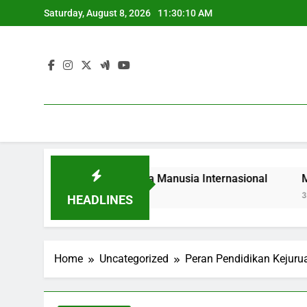
Skip
Saturday, August 8, 2026
11:30:11 AM
to
content
aingan Sumber Daya Manusia Internasional
Mendukung P
3 Months Ago
HEADLINES
Home
Uncategorized
Peran Pendidikan Kejuru