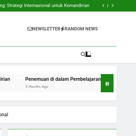
uan Kejuruan dalam Persaingan Sumber Daya
Manusia Internasional
g: Strategi Internasional untuk Kemandirian
ran: Keuntungan Pembelajaran Hibrida pada
Zaman Digital
ayanan Siswa Lewat Call Center Universitas
uan Kejuruan dalam Persaingan Sumber Daya
Manusia Internasional
g: Strategi Internasional untuk Kemandirian
NEWSLETTER
RANDOM NEWS
ran: Keuntungan Pembelajaran Hibrida pada
Zaman Digital
ayanan Siswa Lewat Call Center Universitas
Penemuan di dalam Pembelajaran: Keuntungan Pembelajaran 
3 Months Ago
onal