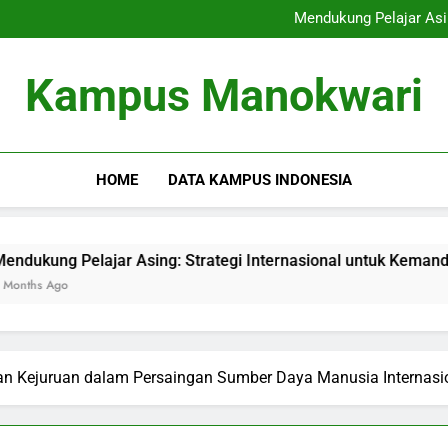
Peran Pendidikan Kejur
Mendukung Pelajar Asin
Penemuan di dalam Pembelaja
Mengoptimalkan Pel
Peran Pendidikan Kejur
Kampus Manokwari
Mendukung Pelajar Asin
Penemuan di dalam Pembelaja
Mengoptimalkan Pel
HOME
DATA KAMPUS INDONESIA
elajar Asing: Strategi Internasional untuk Kemandirian
an Kejuruan dalam Persaingan Sumber Daya Manusia Internasi